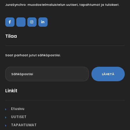
JuraSynchro: muodostelmaluistelun uutiset, tapahtumat ja tulokset.
Tilaa
Saat parhaat jutut sähköpostiisi.
<
LÄHETÄ
Linkit
Etusivu
UUTISET
TAPAHTUMAT