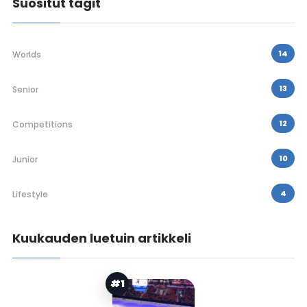
Suositut tagit
14
Worlds
13
Senior
12
Competitions
10
Junior
4
Lifestyle
Kuukauden luetuin artikkeli
#1