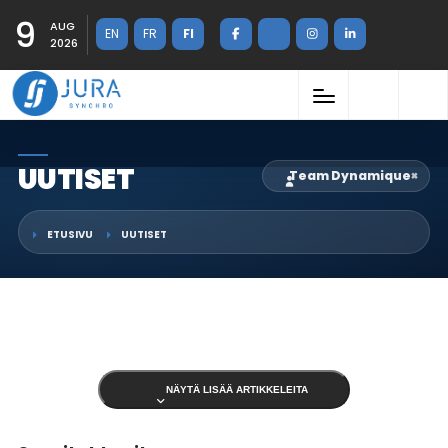
9
AUG
EN
FR
FI
2026
UUTISET
Team Dynamique
×
ETUSIVU
UUTISET
NÄYTÄ LISÄÄ ARTIKKELEITA