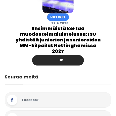
UUTISET
27.4.2026
Ensimmäistä kertaa
muodostelmaluistelussa: ISU
yhdistää juniorien ja senioreiden
MM-kilpailut Nottinghamissa
2027
LUE
Seuraa meitä
Facebook