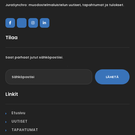
JuraSynchro: muodostelmaluistelun uutiset, tapahtumat ja tulokset.
Tilaa
Saat parhaat jutut sähköpostiisi.
<
LÄHETÄ
Linkit
Etusivu
UUTISET
TAPAHTUMAT