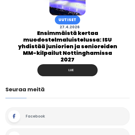
UUTISET
27.4.2026
Ensimmäistä kertaa
muodostelmaluistelussa: ISU
yhdistää juniorien ja senioreiden
MM-kilpailut Nottinghamissa
2027
LUE
Seuraa meitä
Facebook