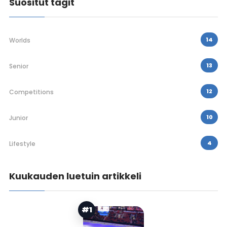
Suositut tagit
14
Worlds
13
Senior
12
Competitions
10
Junior
4
Lifestyle
Kuukauden luetuin artikkeli
#1