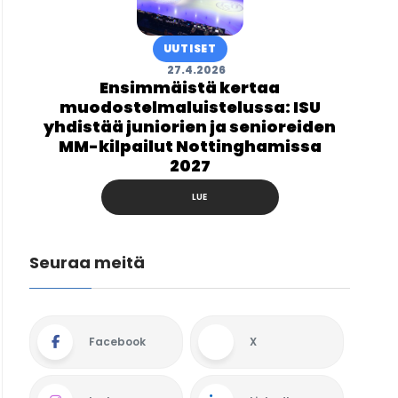
UUTISET
27.4.2026
Ensimmäistä kertaa
muodostelmaluistelussa: ISU
yhdistää juniorien ja senioreiden
MM-kilpailut Nottinghamissa
2027
LUE
Seuraa meitä
Facebook
X