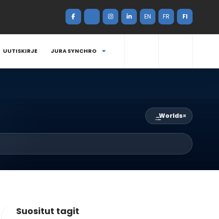
EN
FR
FI
UUTISKIRJE
JURA SYNCHRO
Worlds
×
Suositut tagit