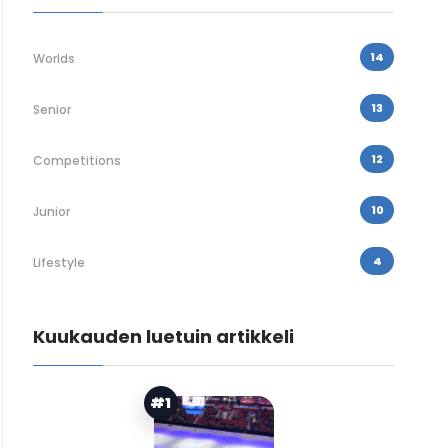
14
Worlds
13
Senior
12
Competitions
10
Junior
4
Lifestyle
Kuukauden luetuin artikkeli
#1