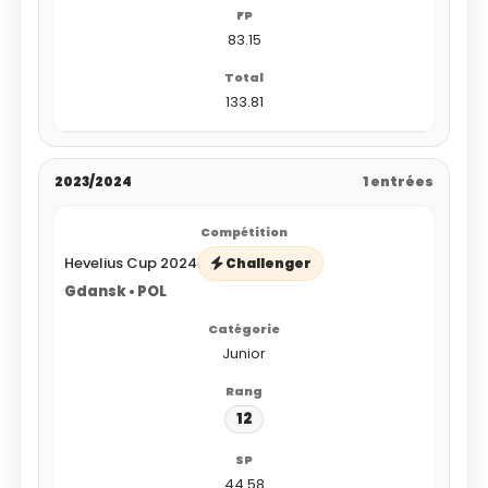
83.15
133.81
2023/2024
1 entrées
Hevelius Cup 2024
Challenger
Gdansk • POL
Junior
12
44.58