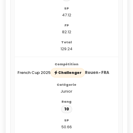
47.12
82.12
129.24
French Cup 2025
Rouen • FRA
Challenger
Junior
10
50.66