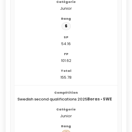
Junior
6
54.16
101.62
155.78
Swedish second qualifications 2025
Boras • SWE
Junior