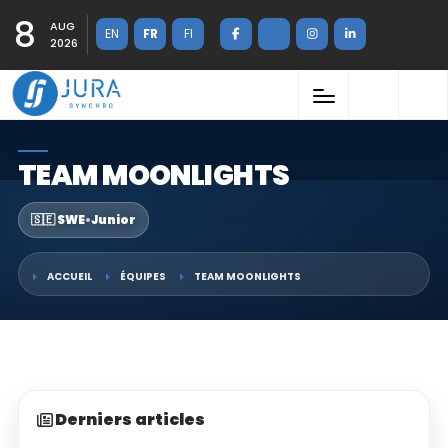
8
AUG
EN
FR
FI
2026
TEAM MOONLIGHTS
🇸🇪 SWE
•
Junior
ACCUEIL
ÉQUIPES
TEAM MOONLIGHTS
Derniers articles