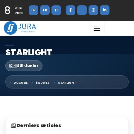
8
AUG
EN
FR
FI
2026
STARLIGHT
🇨🇭 SUI
•
Junior
ACCUEIL
ÉQUIPES
STARLIGHT
Derniers articles