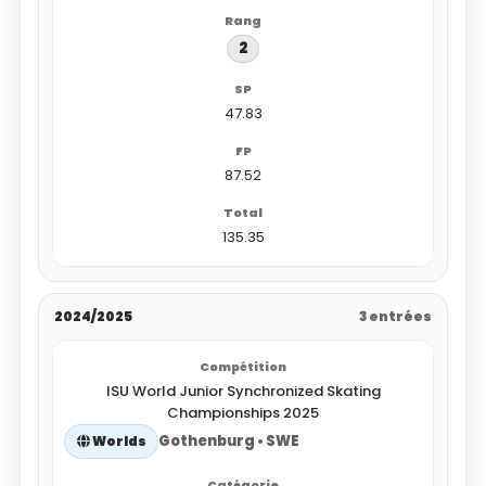
2
47.83
87.52
135.35
2024/2025
3 entrées
ISU World Junior Synchronized Skating
Championships 2025
Gothenburg • SWE
Worlds