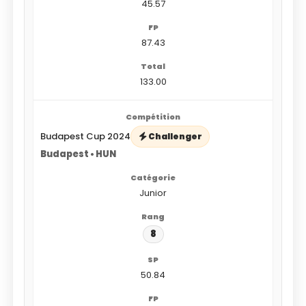
45.57
87.43
133.00
Budapest Cup 2024
Challenger
Budapest • HUN
Junior
8
50.84