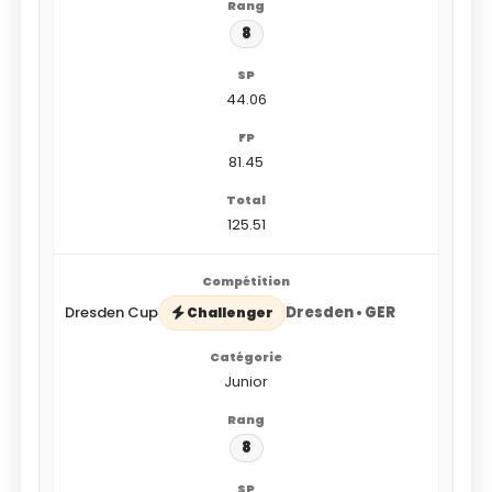
8
44.06
81.45
125.51
Dresden Cup
Dresden • GER
Challenger
Junior
8