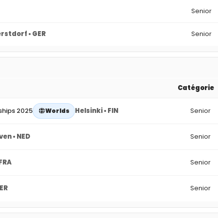
Senior
rstdorf • GER
Senior
Catégorie
ships 2025
Helsinki • FIN
Senior
Worlds
ven • NED
Senior
 FRA
Senior
GER
Senior