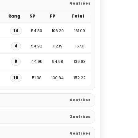
4 entrées
Rang
SP
FP
Total
14
54.89
106.20
161.09
4
54.92
112.19
167.11
8
44.95
94.98
139.93
10
51.38
100.84
152.22
4 entrées
3 entrées
4 entrées