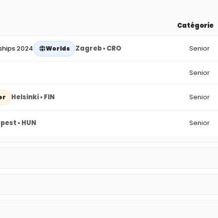
Catégorie
ships 2024
Zagreb • CRO
Senior
Worlds
Senior
Helsinki • FIN
Senior
er
pest • HUN
Senior