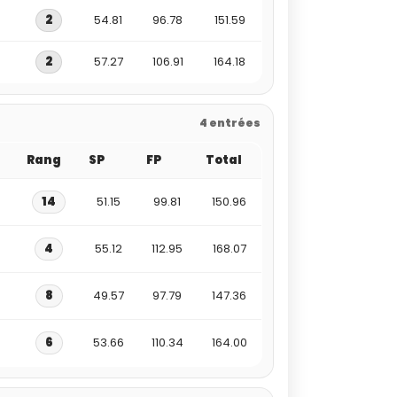
2
54.81
96.78
151.59
2
57.27
106.91
164.18
4 entrées
Rang
SP
FP
Total
14
51.15
99.81
150.96
4
55.12
112.95
168.07
8
49.57
97.79
147.36
6
53.66
110.34
164.00