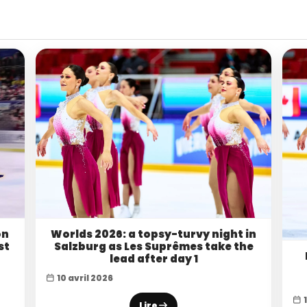
on
Worlds 2026: a topsy-turvy night in
st
Salzburg as Les Suprêmes take the
lead after day 1
10 avril 2026
1
Lire