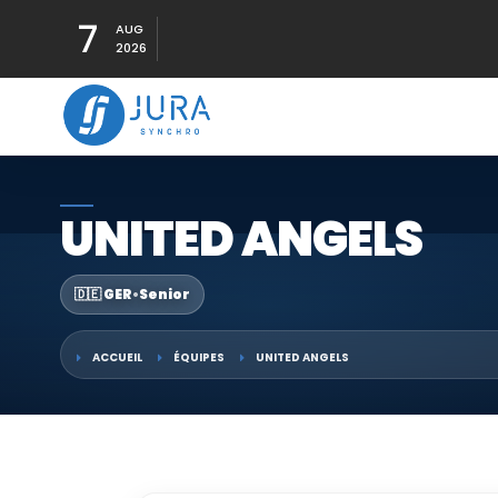
7
AUG
2026
UNITED ANGELS
🇩🇪 GER
•
Senior
ACCUEIL
ÉQUIPES
UNITED ANGELS