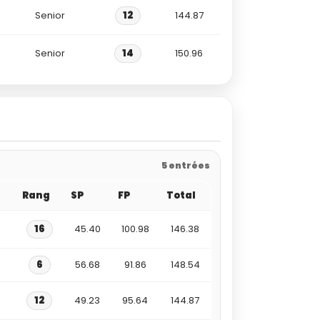
Senior
12
144.87
Senior
14
150.96
5 entrées
Rang
SP
FP
Total
16
45.40
100.98
146.38
6
56.68
91.86
148.54
12
49.23
95.64
144.87