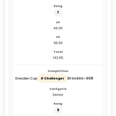
7
46.05
96.60
142.65
Dresden Cup
Dresden • GER
Challenger
Senior
9