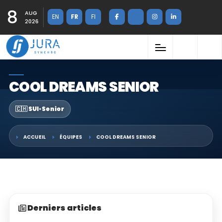
8
AUG
EN
FR
FI
2026
COOL DREAMS SENIOR
🇨🇭 SUI
•
Senior
ACCUEIL
ÉQUIPES
COOL DREAMS SENIOR
Derniers articles