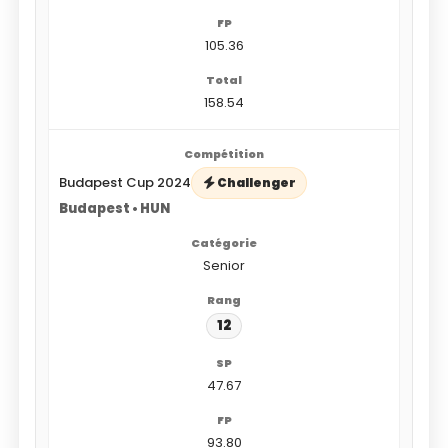
105.36
158.54
Budapest Cup 2024
Challenger
Budapest • HUN
Senior
12
47.67
93.80