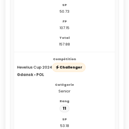
50.73
107.15
157.88
Hevelius Cup 2024
Challenger
Gdansk • POL
Senior
11
53.18