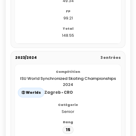
49.34
99.21
148.55
2023/2024
3 entrées
ISU World Synchronized Skating Championships
2024
Zagreb • CRO
Worlds
Senior
15