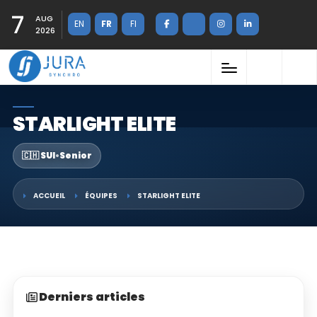
7
AUG
EN
FR
FI
2026
STARLIGHT ELITE
🇨🇭 SUI
•
Senior
ACCUEIL
ÉQUIPES
STARLIGHT ELITE
Derniers articles