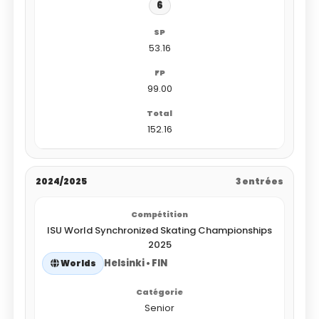
6
53.16
99.00
152.16
2024/2025
3 entrées
ISU World Synchronized Skating Championships
2025
Helsinki • FIN
Worlds
Senior