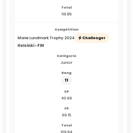
119.85
Marie Lundmark Trophy 2024
Challenger
Helsinki • FIN
Junior
11
40.69
69.15
109.84