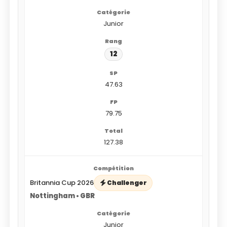
Junior
12
47.63
79.75
127.38
Britannia Cup 2026
Challenger
Nottingham • GBR
Junior