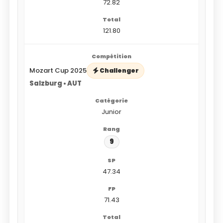
72.82
121.80
Mozart Cup 2025
Challenger
Salzburg • AUT
Junior
9
47.34
71.43