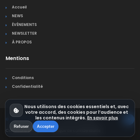
Accueil
NEWS
ÉVÉNEMENTS
NEWSLETTER
À PROPOS
Mentions
Conditions
Confidentialité
Nous utilisons des cookies essentiels et, avec
votre accord, des cookies pour l’audience et
les contenus intégrés.
En savoir plus
© Jura Synchro 2015-2026
. Tous droits réservés.
Refuser
Accepter
Conditions générales
Politique de confidentialité