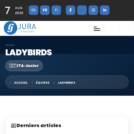
7
AUG
EN
FR
FI
2026
LADYBIRDS
🇮🇹 ITA
•
Junior
ACCUEIL
ÉQUIPES
LADYBIRDS
Derniers articles