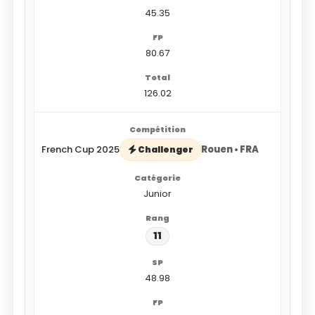
45.35
80.67
126.02
French Cup 2025
Rouen • FRA
Challenger
Junior
11
48.98