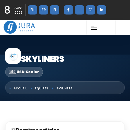
8
AUG
EN
FR
FI
2026
SKYLINERS
🇺🇸 USA
•
Senior
ACCUEIL
ÉQUIPES
SKYLINERS
Derniers articles