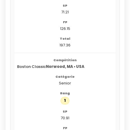
71.21
126.15
197.36
Boston Classic
Norwood, MA • USA
Senior
1
70.91