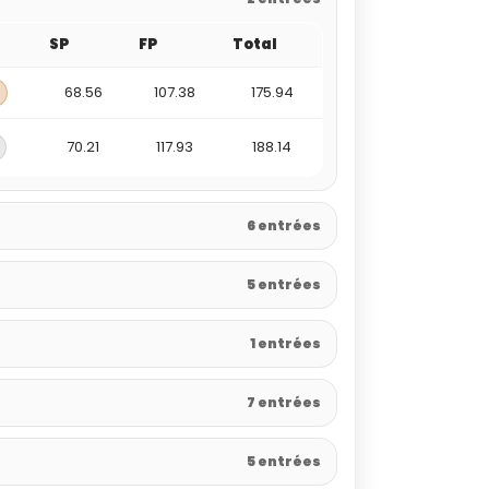
SP
FP
Total
68.56
107.38
175.94
70.21
117.93
188.14
6 entrées
5 entrées
1 entrées
7 entrées
5 entrées