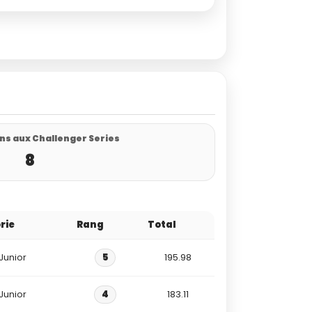
ns aux Challenger Series
8
rie
Rang
Total
Junior
5
195.98
Junior
4
183.11