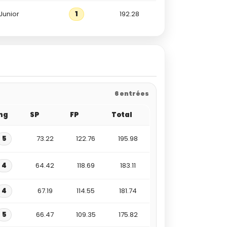
Junior
1
192.28
6 entrées
ng
SP
FP
Total
5
73.22
122.76
195.98
4
64.42
118.69
183.11
4
67.19
114.55
181.74
5
66.47
109.35
175.82