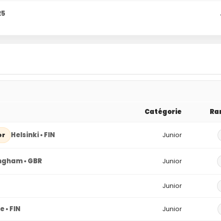
25
Catégorie
Ra
Helsinki • FIN
Junior
er
ngham • GBR
Junior
Junior
 • FIN
Junior