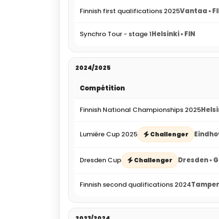
Finnish first qualifications 2025
Vantaa • F
Synchro Tour - stage 1
Helsinki • FIN
2024/2025
Compétition
Finnish National Championships 2025
Helsi
Lumière Cup 2025
Eindho
Challenger
Dresden Cup
Dresden • 
Challenger
Finnish second qualifications 2024
Tampere
2023/2024