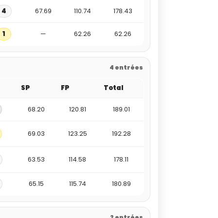
4
67.69
110.74
178.43
1
—
62.26
62.26
4 entrées
SP
FP
Total
68.20
120.81
189.01
69.03
123.25
192.28
63.53
114.58
178.11
65.15
115.74
180.89
2 entrées