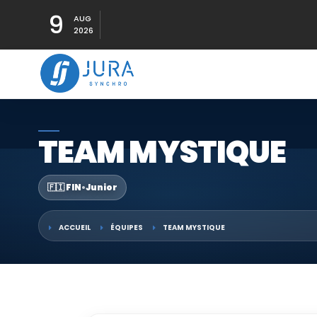
9
AUG
2026
TEAM MYSTIQUE
🇫🇮 FIN
•
Junior
ACCUEIL
ÉQUIPES
TEAM MYSTIQUE