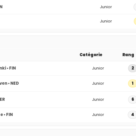
IN
Junior
Junior
Catégorie
Rang
nki • FIN
Junior
2
ven • NED
Junior
1
GER
Junior
6
 • FIN
Junior
4