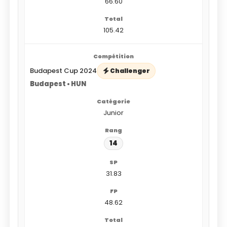
66.60
105.42
Budapest Cup 2024
Challenger
Budapest • HUN
Junior
14
31.83
48.62