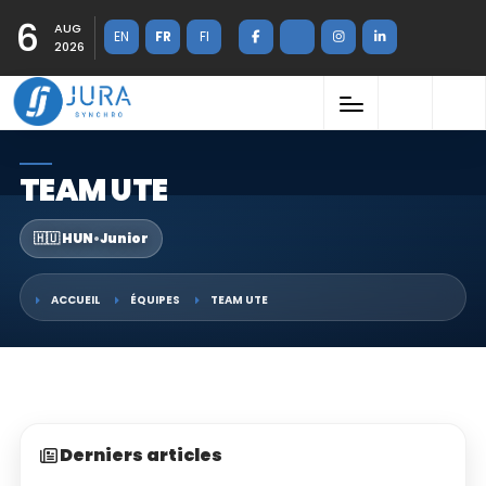
6
AUG
EN
FR
FI
2026
TEAM UTE
🇭🇺 HUN
•
Junior
ACCUEIL
ÉQUIPES
TEAM UTE
Derniers articles