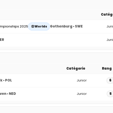
Catég
ampionships 2025
Gothenburg • SWE
Jun
Worlds
GER
Jun
Catégorie
Rang
 • POL
Junior
6
ven • NED
Junior
5