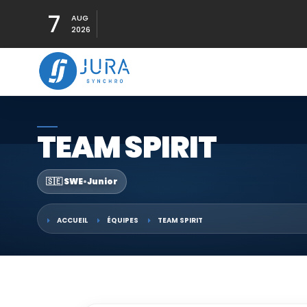
7
AUG
2026
TEAM SPIRIT
🇸🇪 SWE
•
Junior
ACCUEIL
ÉQUIPES
TEAM SPIRIT