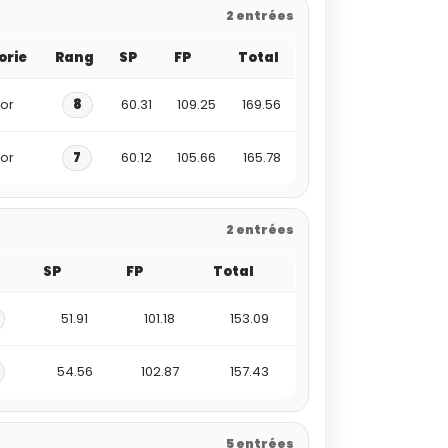
2 entrées
orie
Rang
SP
FP
Total
ior
8
60.31
109.25
169.56
ior
7
60.12
105.66
165.78
2 entrées
SP
FP
Total
51.91
101.18
153.09
54.56
102.87
157.43
5 entrées