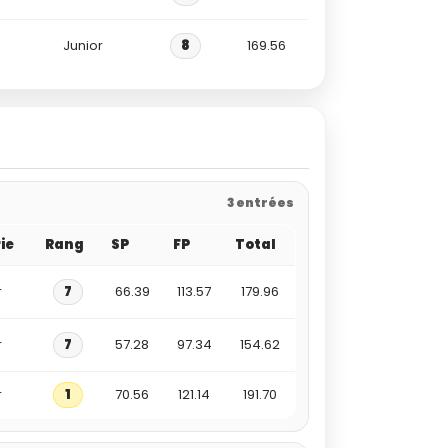
Junior
8
169.56
3 entrées
ie
Rang
SP
FP
Total
r
7
66.39
113.57
179.96
r
7
57.28
97.34
154.62
r
1
70.56
121.14
191.70