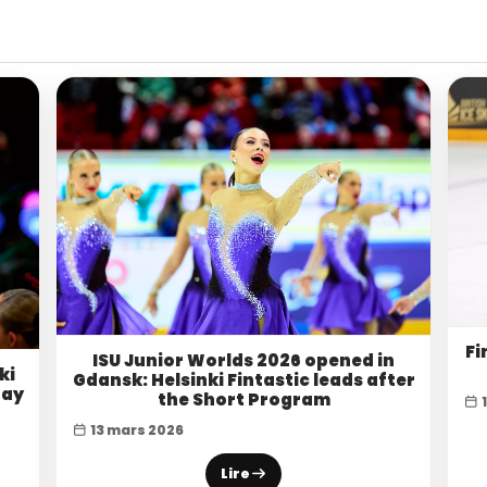
Fi
ISU Junior Worlds 2026 opened in
ki
Gdansk: Helsinki Fintastic leads after
Bay
the Short Program
1
13 mars 2026
Lire