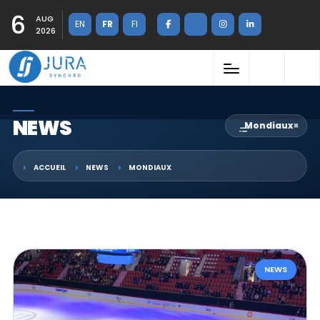
6
AUG
EN
FR
FI
2026
NEWS
Mondiaux
×
ACCUEIL
NEWS
MONDIAUX
NEWS