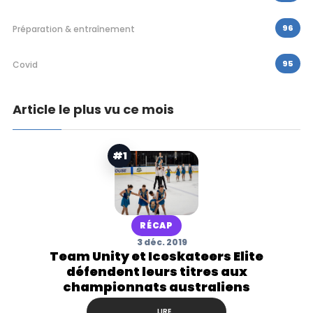
96
Préparation & entraînement
95
Covid
Article le plus vu ce mois
#1
RÉCAP
3 déc. 2019
Team Unity et Iceskateers Elite
défendent leurs titres aux
championnats australiens
LIRE