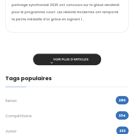
patinage synchronisé 2025 ont concouru sur la glace vendredi
pour le programme court. Les Helsinki Rockettes ont remporté
la petite médaille d'or grâce en signant l…
VOIR PLUS D’ARTICLES
Tags populaires
280
Senior
234
Compétitions
232
Junior