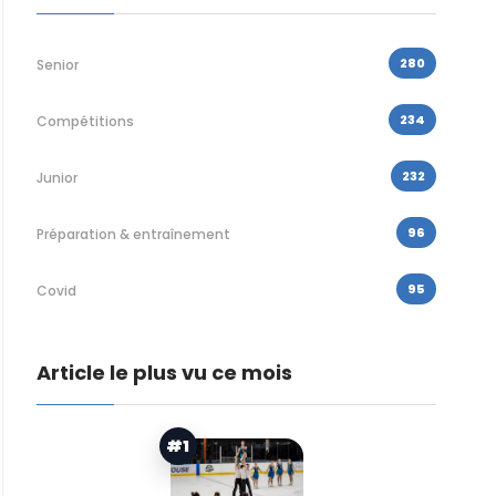
280
Senior
234
Compétitions
232
Junior
96
Préparation & entraînement
95
Covid
Article le plus vu ce mois
#1