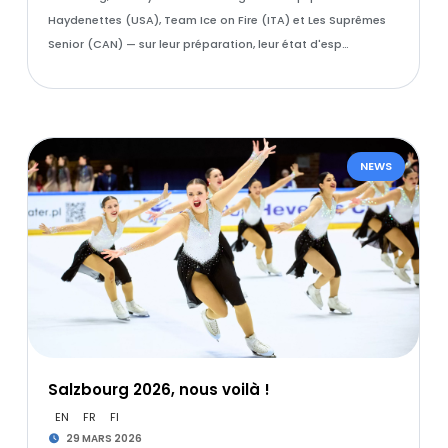
Haydenettes (USA), Team Ice on Fire (ITA) et Les Suprêmes
Senior (CAN) — sur leur préparation, leur état d'esp…
NEWS
Salzbourg 2026, nous voilà !
EN
FR
FI
29 MARS 2026