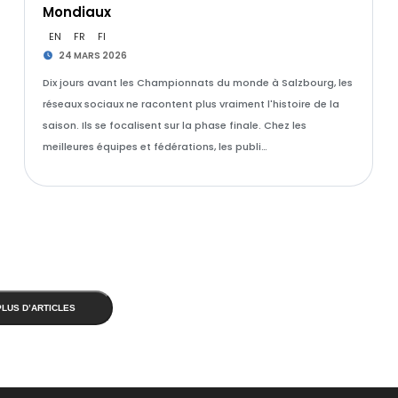
Mondiaux
EN
FR
FI
24 MARS 2026
Dix jours avant les Championnats du monde à Salzbourg, les
réseaux sociaux ne racontent plus vraiment l'histoire de la
saison. Ils se focalisent sur la phase finale. Chez les
meilleures équipes et fédérations, les publi…
PLUS D’ARTICLES