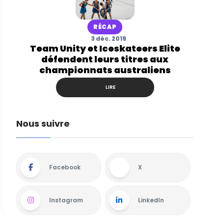
RÉCAP
3 déc. 2019
Team Unity et Iceskateers Elite
défendent leurs titres aux
championnats australiens
LIRE
Nous suivre
Facebook
X
Instagram
LinkedIn