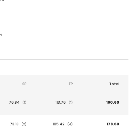
IN
SP
FP
Total
76.84
113.76
190.60
(1)
(1)
73.18
105.42
178.60
(2)
(4)