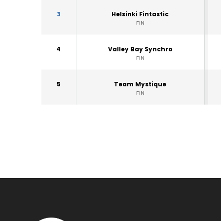
3
Helsinki Fintastic
FIN
4
Valley Bay Synchro
FIN
5
Team Mystique
FIN