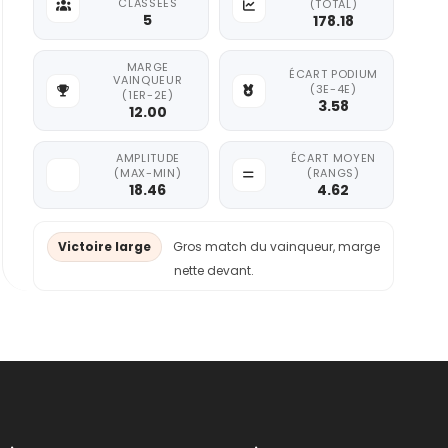
CLASSÉES
(TOTAL)
5
178.18
MARGE
ÉCART PODIUM
VAINQUEUR
(3E-4E)
(1ER-2E)
3.58
12.00
AMPLITUDE
ÉCART MOYEN
(MAX-MIN)
(RANGS)
18.46
4.62
Victoire large
Gros match du vainqueur, marge
nette devant.