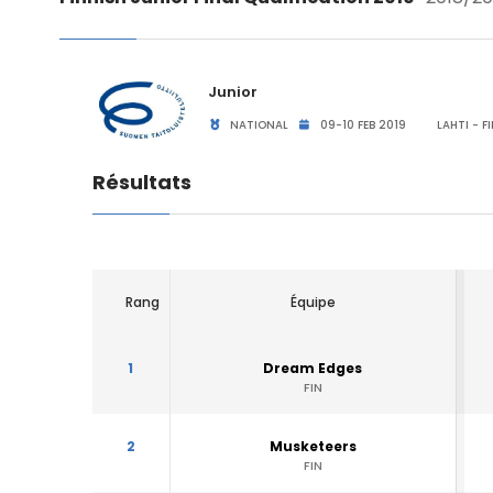
Junior
NATIONAL
09-10 FEB 2019
LAHTI - F
Résultats
Rang
Équipe
1
Dream Edges
FIN
2
Musketeers
FIN