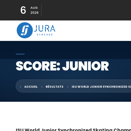
6
AUG
2026
SCORE: JUNIOR
ACCUEIL
RÉSULTATS
ISU WORLD JUNIOR SYNCHRONIZED S
ISU World Junior Synchronized Skating Champ