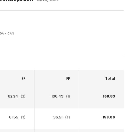
GA - CAN
SP
FP
Total
62.34
106.49
168.83
(2)
(1)
61.55
96.51
158.06
(3)
(6)