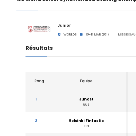
Junior
WORLDS
10-11 MAR 2017
MISSISSAU
Résultats
Rang
Équipe
1
Junost
RUS
2
Helsinki Fintastic
FIN