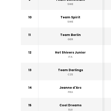
SWE
10
Team Spirit
SWE
11
Team Berlin
GER
12
Hot Shivers Junior
ITA
13
Team Darlings
CZE
14
Jeanne d'Arc
FRA
15
Cool Dreams
SUI