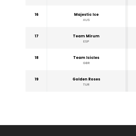
16
Majestic Ice
AUS
17
Team Mirum
ESP
18
Team Icicles
GBR
19
Golden Roses
TUR