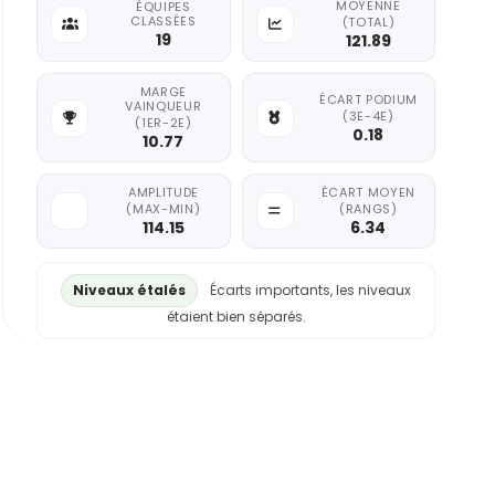
MOYENNE
ÉQUIPES
CLASSÉES
(TOTAL)
19
121.89
MARGE
ÉCART PODIUM
VAINQUEUR
(3E-4E)
(1ER-2E)
0.18
10.77
AMPLITUDE
ÉCART MOYEN
(MAX-MIN)
(RANGS)
114.15
6.34
Niveaux étalés
Écarts importants, les niveaux
étaient bien séparés.