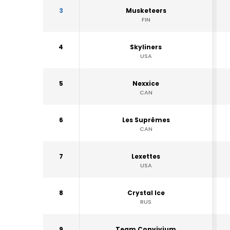
3
Musketeers
FIN
4
Skyliners
USA
5
Nexxice
CAN
6
Les Suprêmes
CAN
7
Lexettes
USA
8
Crystal Ice
RUS
9
Team Convivium