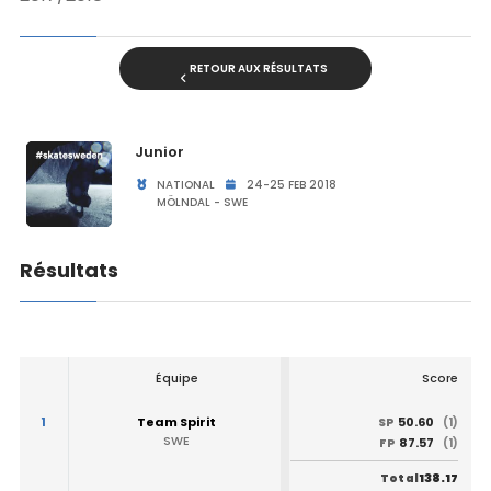
RETOUR AUX RÉSULTATS
Junior
NATIONAL
24-25 FEB 2018
MÖLNDAL - SWE
Résultats
Équipe
Score
1
Team Spirit
50.60
SP
(1)
SWE
87.57
FP
(1)
138.17
Total