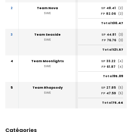
2
Team Nova
48.41
SP
(2)
SWE
82.06
FP
(2)
130.47
Total
3
Team Seaside
44.81
SP
(3)
SWE
76.76
FP
(3)
121.57
Total
4
Team Moonlights
33.22
SP
(4)
SWE
61.87
FP
(4)
95.09
Total
5
Team Rhapsody
27.85
SP
(5)
SWE
47.59
FP
(5)
75.44
Total
Catégories