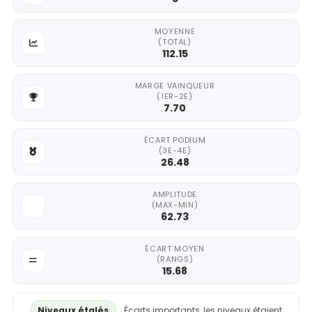
MOYENNE
(TOTAL)
112.15
MARGE VAINQUEUR
(1ER-2E)
7.70
ÉCART PODIUM
(3E-4E)
26.48
AMPLITUDE
(MAX-MIN)
62.73
ÉCART MOYEN
(RANGS)
15.68
Niveaux étalés
Écarts importants, les niveaux étaient