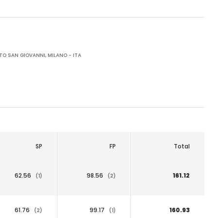
TO SAN GIOVANNI, MILANO - ITA
SP
FP
Total
62.56
98.56
161.12
(1)
(2)
61.76
99.17
160.93
(2)
(1)