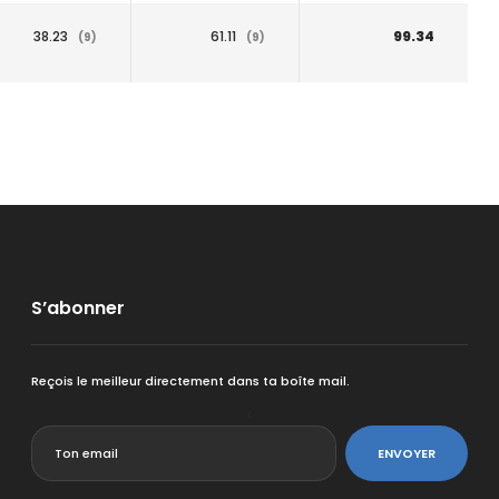
38.23
61.11
99.34
(9)
(9)
S’abonner
Reçois le meilleur directement dans ta boîte mail.
<
ENVOYER