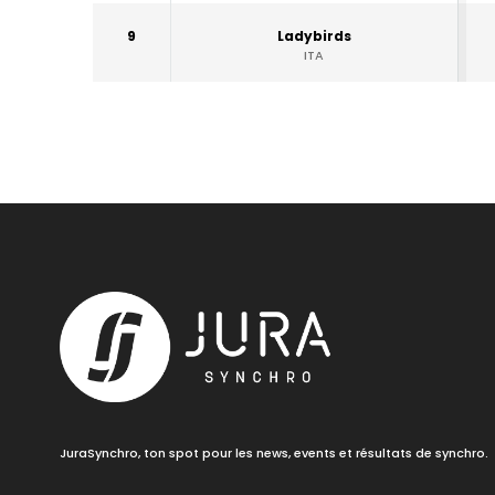
9
Ladybirds
ITA
JuraSynchro, ton spot pour les news, events et résultats de synchro.