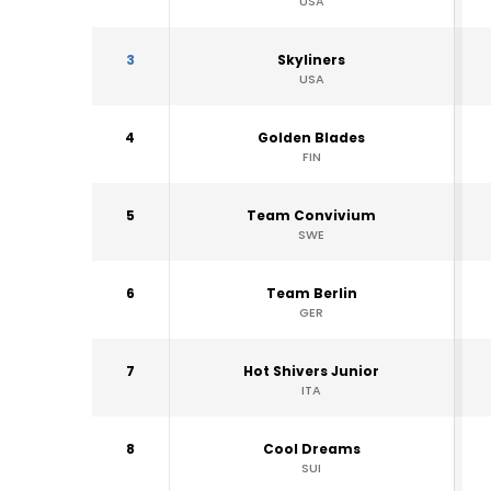
USA
3
Skyliners
USA
4
Golden Blades
FIN
5
Team Convivium
SWE
6
Team Berlin
GER
7
Hot Shivers Junior
ITA
8
Cool Dreams
SUI