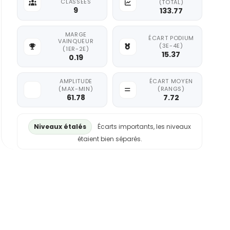
CLASSÉES
(TOTAL)
9
133.77
MARGE
ÉCART PODIUM
VAINQUEUR
(3E-4E)
(1ER-2E)
15.37
0.19
AMPLITUDE
ÉCART MOYEN
(MAX-MIN)
(RANGS)
61.78
7.72
Niveaux étalés
Écarts importants, les niveaux
étaient bien séparés.