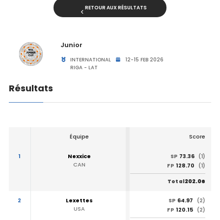
RETOUR AUX RÉSULTATS
Junior
INTERNATIONAL
12-15 FEB 2026
RIGA - LAT
Résultats
Équipe
Score
1
Nexxice
73.36
SP
(1)
CAN
128.70
FP
(1)
202.06
Total
2
Lexettes
64.97
SP
(2)
USA
120.15
FP
(2)