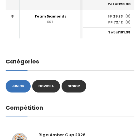
120.30
Total
8
Team Diamonds
29.23
SP
(8)
EST
72.12
FP
(8)
101.35
Total
Catégories
JUNIOR
NOVICE A
SENIOR
Compétition
Riga Amber Cup 2026