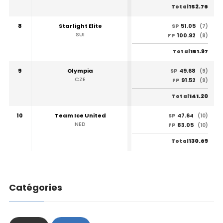
152.76
Total
8
Starlight Elite
51.05
SP
(7)
SUI
100.92
FP
(8)
151.97
Total
9
Olympia
49.68
SP
(9)
CZE
91.52
FP
(9)
141.20
Total
10
Team Ice United
47.64
SP
(10)
NED
83.05
FP
(10)
130.69
Total
Catégories