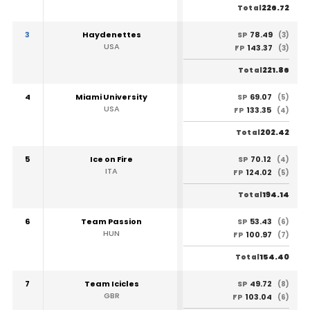
226.72
Total
3
Haydenettes
78.49
SP
(3)
USA
143.37
FP
(3)
221.86
Total
4
Miami University
69.07
SP
(5)
USA
133.35
FP
(4)
202.42
Total
5
Ice on Fire
70.12
SP
(4)
ITA
124.02
FP
(5)
194.14
Total
6
Team Passion
53.43
SP
(6)
HUN
100.97
FP
(7)
154.40
Total
7
Team Icicles
49.72
SP
(8)
GBR
103.04
FP
(6)