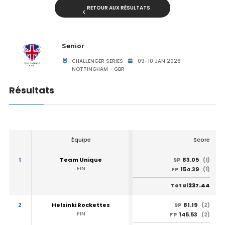
RETOUR AUX RÉSULTATS
Senior
CHALLENGER SERIES
09-10 JAN 2026
NOTTINGHAM - GBR
Résultats
Équipe
Score
1
Team Unique
83.05
SP
(1)
FIN
154.39
FP
(1)
237.44
Total
2
Helsinki Rockettes
81.19
SP
(2)
FIN
145.53
FP
(2)