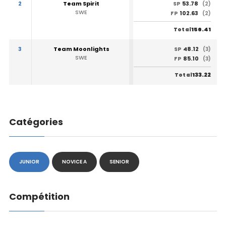
2
Team Spirit
53.78
SP
(2)
SWE
102.63
FP
(2)
156.41
Total
3
Team Moonlights
48.12
SP
(3)
SWE
85.10
FP
(3)
133.22
Total
Catégories
JUNIOR
NOVICE A
SENIOR
Compétition