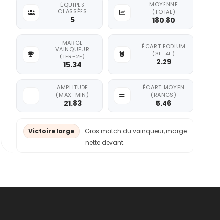
MOYENNE
ÉQUIPES
CLASSÉES
(TOTAL)
5
180.80
MARGE
ÉCART PODIUM
VAINQUEUR
(3E-4E)
(1ER-2E)
2.29
15.34
AMPLITUDE
ÉCART MOYEN
(MAX-MIN)
(RANGS)
21.83
5.46
Victoire large
Gros match du vainqueur, marge
nette devant.