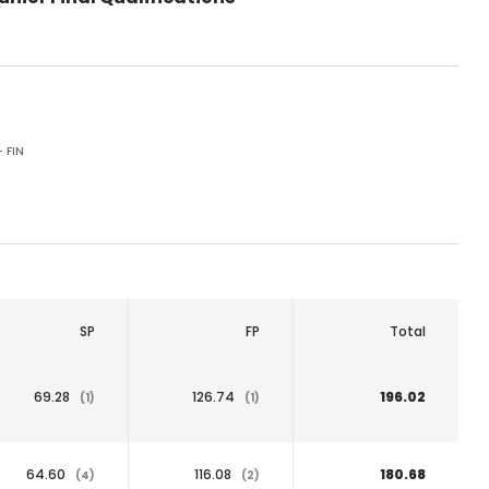
 FIN
SP
FP
Total
69.28
126.74
196.02
(1)
(1)
64.60
116.08
180.68
(4)
(2)