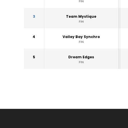
FIN
3
Team Mystique
FIN
4
Valley Bay Synchro
FIN
5
Dream Edges
FIN