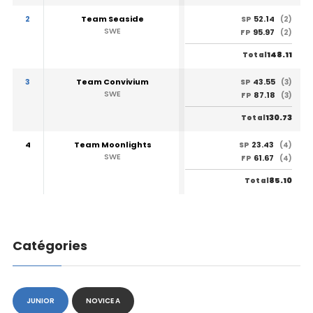
2
Team Seaside
52.14
SP
(2)
SWE
95.97
FP
(2)
148.11
Total
3
Team Convivium
43.55
SP
(3)
SWE
87.18
FP
(3)
130.73
Total
4
Team Moonlights
23.43
SP
(4)
SWE
61.67
FP
(4)
85.10
Total
Catégories
JUNIOR
NOVICE A