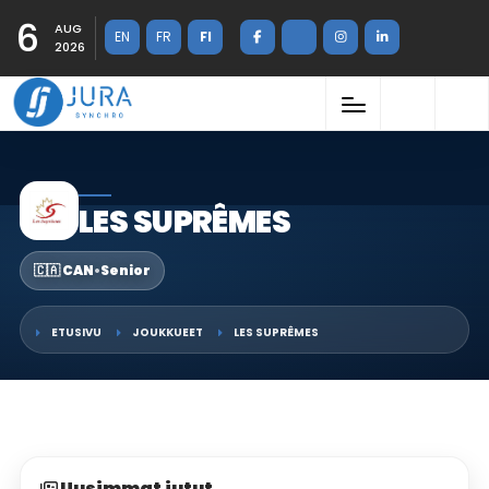
6
AUG
EN
FR
FI
2026
LES SUPRÊMES
🇨🇦 CAN
•
Senior
ETUSIVU
JOUKKUEET
LES SUPRÊMES
Uusimmat jutut