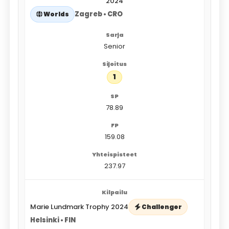
2024
Zagreb • CRO
Worlds
Senior
1
78.89
159.08
237.97
Marie Lundmark Trophy 2024
Challenger
Helsinki • FIN