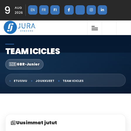
9
AUG
EN
FR
FI
2026
TEAM ICICLES
🇬🇧 GBR
•
Junior
ETUSIVU
JOUKKUEET
TEAM ICICLES
Uusimmat jutut