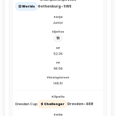
Gothenburg • SWE
Worlds
Junior
11
52.05
96.56
148.61
Dresden Cup
Dresden • GER
Challenger