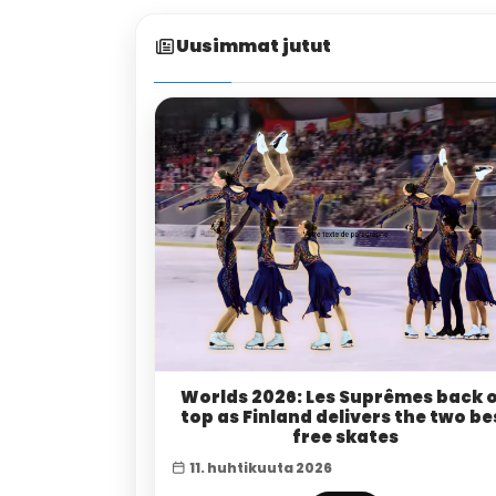
Uusimmat jutut
Worlds 2026: Les Suprêmes back 
top as Finland delivers the two be
free skates
11. huhtikuuta 2026