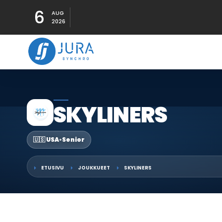
6
AUG
2026
SKYLINERS
🇺🇸 USA
•
Senior
ETUSIVU
JOUKKUEET
SKYLINERS