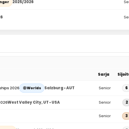
2025/2026
Se
enger
26
Se
Sarja
Sijoi
ships 2026
Salzburg • AUT
Senior
6
Worlds
2026
West Valley City, UT • USA
Senior
2
Senior
3