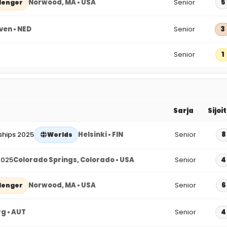
Norwood, MA • USA
Senior
5
lenger
ven • NED
Senior
3
Senior
1
Sarja
Sijoi
ships 2025
Helsinki • FIN
Senior
8
Worlds
2025
Colorado Springs, Colorado • USA
Senior
4
Norwood, MA • USA
Senior
6
lenger
g • AUT
Senior
4