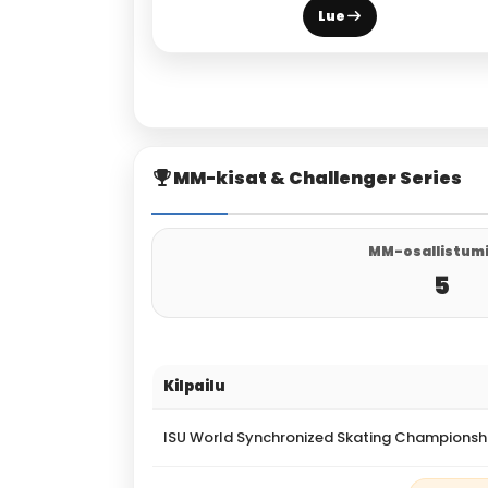
Lue
MM-kisat & Challenger Series
MM-osallistum
5
Kilpailu
ISU World Synchronized Skating Championsh