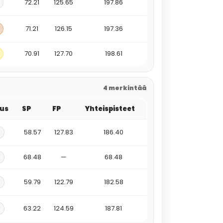
72.21
125.65
197.86
71.21
126.15
197.36
70.91
127.70
198.61
4 merkintää
tus
SP
FP
Yhteispisteet
58.57
127.83
186.40
68.48
—
68.48
59.79
122.79
182.58
63.22
124.59
187.81