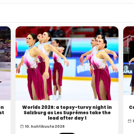
on
Worlds 2026: a topsy-turvy night in
C
st
Salzburg as Les Suprêmes take the
lead after day 1
10. huhtikuuta 2026