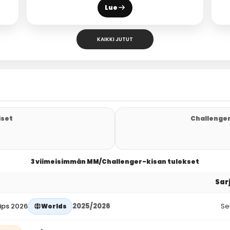
Lue
KAIKKI JUTUT
iset
Challenger
3 viimeisimmän MM/Challenger-kisan tulokset
Sar
ips 2026
2025/2026
Se
Worlds