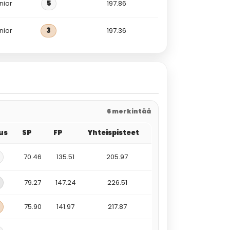
nior
5
197.86
nior
3
197.36
6 merkintää
tus
SP
FP
Yhteispisteet
70.46
135.51
205.97
79.27
147.24
226.51
75.90
141.97
217.87