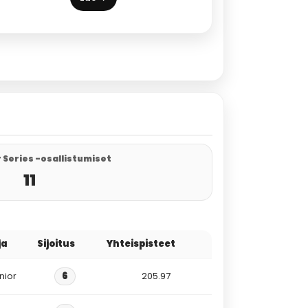
 Series -osallistumiset
11
ja
Sijoitus
Yhteispisteet
nior
6
205.97