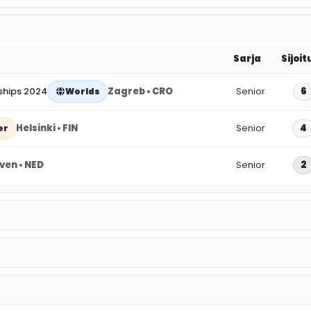
Sarja
Sijoit
ships 2024
Zagreb • CRO
Senior
6
Worlds
Helsinki • FIN
Senior
4
er
ven • NED
Senior
2