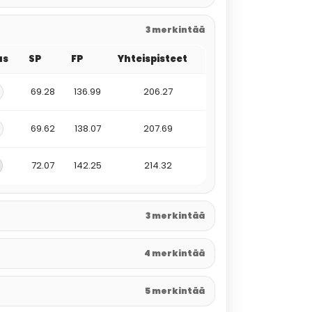
3 merkintää
us
SP
FP
Yhteispisteet
69.28
136.99
206.27
69.62
138.07
207.69
72.07
142.25
214.32
3 merkintää
4 merkintää
5 merkintää