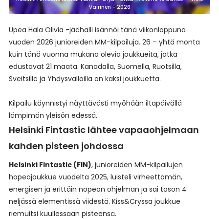
Vairinen - 2026
Upea Hala Olivia -jäähalli isännöi tänä viikonloppuna
vuoden 2026 junioreiden MM-kilpailuja. 26 – yhtä monta
kuin tänä vuonna mukana olevia joukkueita, jotka
edustavat 21 maata. Kanadalla, Suomella, Ruotsilla,
Sveitsillä ja Yhdysvalloilla on kaksi joukkuetta.
Kilpailu käynnistyi näyttävästi myöhään iltapäivällä
lämpimän yleisön edessä.
Helsinki Fintastic lähtee vapaaohjelmaan
kahden pisteen johdossa
Helsinki Fintastic (FIN)
, junioreiden MM-kilpailujen
hopeajoukkue vuodelta 2025, luisteli virheettömän,
energisen ja erittäin nopean ohjelman ja sai tason 4
neljässä elementissä viidestä. Kiss&Cryssa joukkue
riemuitsi kuullessaan pisteensä.