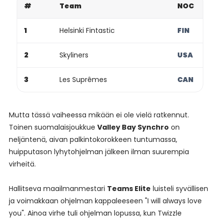
#
Team
NOC
1
Helsinki Fintastic
FIN
2
Skyliners
USA
3
Les Suprêmes
CAN
Mutta tässä vaiheessa mikään ei ole vielä ratkennut.
Toinen suomalaisjoukkue
Valley Bay Synchro
on
neljäntenä, aivan palkintokorokkeen tuntumassa,
huipputason lyhytohjelman jälkeen ilman suurempia
virheitä.
Hallitseva maailmanmestari
Teams Elite
luisteli syvällisen
ja voimakkaan ohjelman kappaleeseen "I will always love
you". Ainoa virhe tuli ohjelman lopussa, kun Twizzle