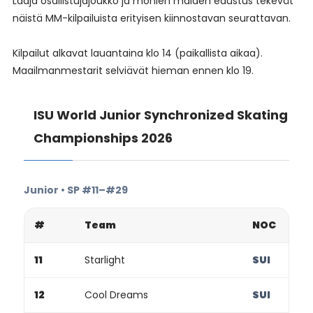
Laaja osallistujajoukko ja monien maiden edustus tekevät
näistä MM-kilpailuista erityisen kiinnostavan seurattavan.
Kilpailut alkavat lauantaina klo 14 (paikallista aikaa).
Maailmanmestarit selviävät hieman ennen klo 19.
ISU World Junior Synchronized Skating
Championships 2026
Junior • SP #11–#29
#
Team
NOC
11
Starlight
SUI
12
Cool Dreams
SUI