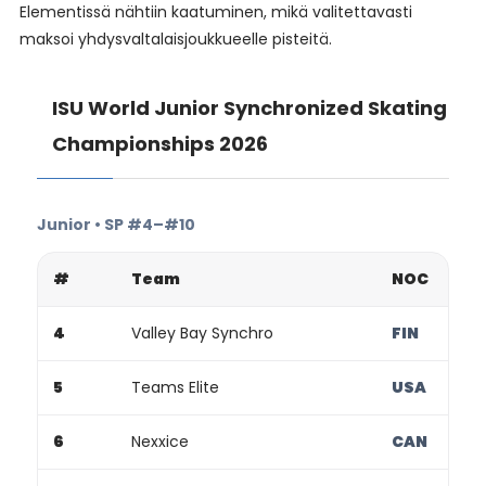
Elementissä nähtiin kaatuminen, mikä valitettavasti
maksoi yhdysvaltalaisjoukkueelle pisteitä.
ISU World Junior Synchronized Skating
Championships 2026
Junior • SP #4–#10
#
Team
NOC
4
Valley Bay Synchro
FIN
5
Teams Elite
USA
6
Nexxice
CAN