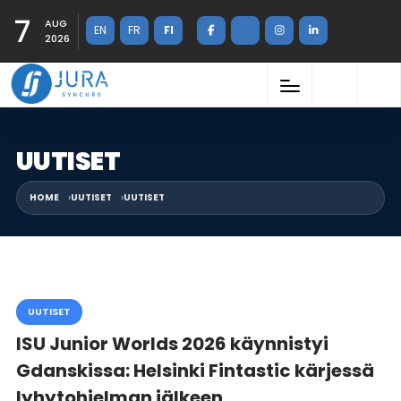
7
AUG
EN
FR
FI
2026
UUTISET
HOME
UUTISET
UUTISET
UUTISET
ISU Junior Worlds 2026 käynnistyi
Gdanskissa: Helsinki Fintastic kärjessä
lyhytohjelman jälkeen