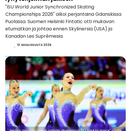
"ISU World Junior Synchronized Skating
Championships 2026" alkoi perjantaina Gdanskissa
Puolassa. Suomen Helsinki Fintatic otti mukavan
etumatkan ja johtaa ennen Skylinersia (USA) ja
Kanadan Les Suprêmesia.
13. MAALISKUUTA 2026
Helsinki Fintastic luisteli vahvan ohjelmansa "It's time to dance". • Villle