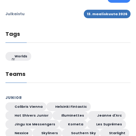
Julkaistu
13. maaliskuuta 2026
Tags
Worlds
Teams
JUNIOR
Colibris Vienna
Helsinki Fintastic
Hot Shivers Junior
Illuminettes
Jeanne d'Arc
Jingu Ice Messengers
Kometa
Les Suprêmes
Nexxice
Skyliners
Southern Sky
Starlight