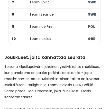
7
Team Spirit
SWE
8
Team Seaside
SWE
9
Team Ice Fire
POL
10
Team Icicles
GBR
Joukkueet, joita kannattaa seurata
Toisena kilpailupäivänä jokainen yksityiskohta merkitsee,
kun panoksena on paikka palkintokorokkeella – jopa
maailmanmestaruus. Mielenkiintoinen taisto on luvassa
sveitsiläisen Starlightin ja Team Iciclesin (GBR) välillä.
Sama pätee Cool Dreamsiin, joka jäi niukasti Tšekin
Kometan taakse.