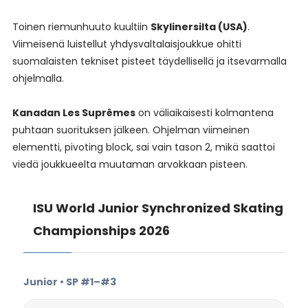
Toinen riemunhuuto kuultiin
Skylinersilta (USA)
.
Viimeisenä luistellut yhdysvaltalaisjoukkue ohitti
suomalaisten tekniset pisteet täydellisellä ja itsevarmalla
ohjelmalla.
Kanadan Les Suprêmes
on väliaikaisesti kolmantena
puhtaan suorituksen jälkeen. Ohjelman viimeinen
elementti, pivoting block, sai vain tason 2, mikä saattoi
viedä joukkueelta muutaman arvokkaan pisteen.
ISU World Junior Synchronized Skating
Championships 2026
Junior • SP #1–#3