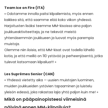
Team Ice on Fire (ITA)
« Odotamme innolla paitsi kilpailemista, myös ennen
kaikkea sitä, että saamme elää koko viikon yhdessä.
Harjoitusten lisäksi teemme MM-kisoissa aina paljon
joukkueaktiviteetteja, ja ne tekevät meistä
yhtenäisemmän joukkueen ja luovat myös parempia
muistoja.
Olemme niin iloisia, että MM-kisat ovat todella lähellä
kotia, ja että meillä on 110 ystävää ja perheenjäsentä, jotka
tulevat katsomaan kilpailua!!! »
Les Suprêmes Senior (CAN)
« Yhdessä vietetty aika — uusien muistojen luominen,
muiden joukkueiden ystävien tapaaminen ja luistelu
yleisön edessä, joka rakastaa lajia yhtä paljon kuin me! »
Mikä on pääpainopisteesi viimeisinä
päivinä ennen MM-kilpailuja?