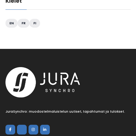
Kielet
EN
FR
FI
JuraSynchro: muodostelmaluistelun uutiset, tapahtumat ja tulokset.