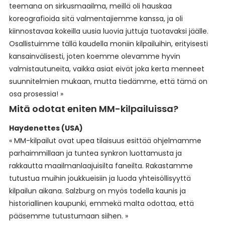
teemana on sirkusmaailma, meillä oli hauskaa
koreografioida sitä valmentajiemme kanssa, ja oli
kiinnostavaa kokeilla uusia luovia juttuja tuotavaksi jäälle.
Osallistuimme tällä kaudella moniin kilpailuihin, erityisesti
kansainvälisesti, joten koemme olevamme hyvin
valmistautuneita, vaikka asiat eivät joka kerta menneet
suunnitelmien mukaan, mutta tiedämme, että tämä on
osa prosessia! »
Mitä odotat eniten MM-kilpailuissa?
Haydenettes (USA)
« MM-kilpailut ovat upea tilaisuus esittää ohjelmamme
parhaimmillaan ja tuntea synkron luottamusta ja
rakkautta maailmanlaajuisilta faneilta. Rakastamme
tutustua muihin joukkueisiin ja luoda yhteisöllisyyttä
kilpailun aikana. Salzburg on myös todella kaunis ja
historiallinen kaupunki, emmekä malta odottaa, että
pääsemme tutustumaan siihen. »