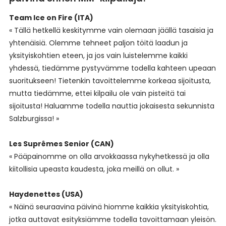
Team Ice on Fire (ITA)
« Tällä hetkellä keskitymme vain olemaan jäällä tasaisia ja
yhtenäisiä. Olemme tehneet paljon töitä laadun ja
yksityiskohtien eteen, ja jos vain luistelemme kaikki
yhdessä, tiedämme pystyvämme todella kahteen upeaan
suoritukseen! Tietenkin tavoittelemme korkeaa sijoitusta,
mutta tiedämme, ettei kilpailu ole vain pisteitä tai
sijoitusta! Haluamme todella nauttia jokaisesta sekunnista
Salzburgissa! »
Les Suprêmes Senior (CAN)
« Pääpainomme on olla arvokkaassa nykyhetkessä ja olla
kiitollisia upeasta kaudesta, joka meillä on ollut. »
Haydenettes (USA)
« Näinä seuraavina päivinä hiomme kaikkia yksityiskohtia,
jotka auttavat esityksiämme todella tavoittamaan yleisön.