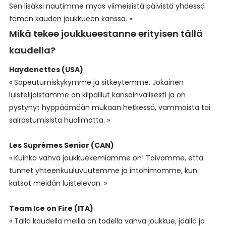
Sen lisäksi nautimme myös viimeisistä päivistä yhdessä
tämän kauden joukkueen kanssa. »
Mikä tekee joukkueestanne erityisen tällä
kaudella?
Haydenettes (USA)
« Sopeutumiskykymme ja sitkeytemme. Jokainen
luistelijoistamme on kilpaillut kansainvälisesti ja on
pystynyt hyppäämään mukaan hetkessä, vammoista tai
sairastumisista huolimatta. »
Les Suprêmes Senior (CAN)
« Kuinka vahva joukkuekemiamme on! Toivomme, että
tunnet yhteenkuuluvuutemme ja intohimomme, kun
katsot meidän luistelevan. »
Team Ice on Fire (ITA)
« Tällä kaudella meillä on todella vahva joukkue, jäällä ja