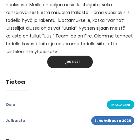
henkisesti. Meillä on paljon uusia luistelijoita, sekä
kansainvälisesti että muualta Italiasta. Tämä vuosi oli siis
todella hyvä ja rakentui luottamukselle, koska ”vanhat”
luistelijat alussa ohjasivat ”uusia”. Nyt sen sijaan meistä
kaikista on tullut ”uusi” Team Ice on Fire. Olemme tehneet
todella kovasti töitä, ja nautimme todella siitä, että
luistelemme yhdessä! »
UUTISET
Tietoa
Osio
MAGASIINI
Julkaistu
7. huhtikuuta 2026