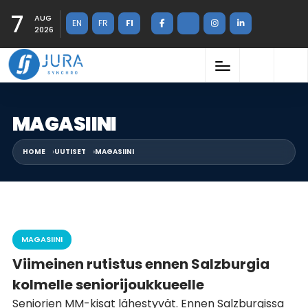
7
AUG
EN
FR
FI
2026
MAGASIINI
HOME
UUTISET
MAGASIINI
MAGASIINI
Viimeinen rutistus ennen Salzburgia
kolmelle seniorijoukkueelle
Seniorien MM-kisat lähestyvät. Ennen Salzburgissa