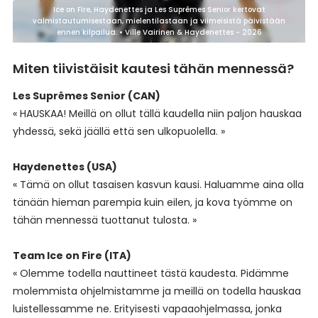
Ice on Fire, Haydenettes ja Les Suprêmes Senior kertovat
valmistautumisestaan, mielentilastaan ja viimeisistä päivistään
ennen kilpailua. • Ville Vairinen & Haydenettes - 2026
Miten tiivistäisit kautesi tähän mennessä?
Les Suprêmes Senior (CAN)
« HAUSKAA! Meillä on ollut tällä kaudella niin paljon hauskaa
yhdessä, sekä jäällä että sen ulkopuolella. »
Haydenettes (USA)
« Tämä on ollut tasaisen kasvun kausi. Haluamme aina olla
tänään hieman parempia kuin eilen, ja kova työmme on
tähän mennessä tuottanut tulosta. »
Team Ice on Fire (ITA)
« Olemme todella nauttineet tästä kaudesta. Pidämme
molemmista ohjelmistamme ja meillä on todella hauskaa
luistellessamme ne. Erityisesti vapaaohjelmassa, jonka