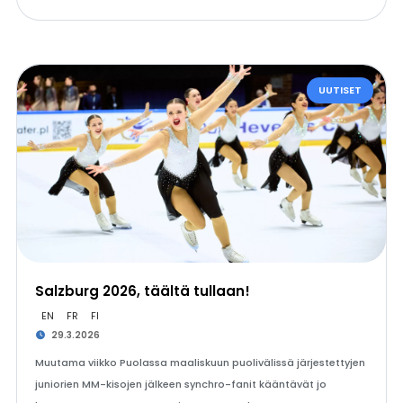
UUTISET
Salzburg 2026, täältä tullaan!
EN
FR
FI
29.3.2026
Muutama viikko Puolassa maaliskuun puolivälissä järjestettyjen
juniorien MM-kisojen jälkeen synchro-fanit kääntävät jo