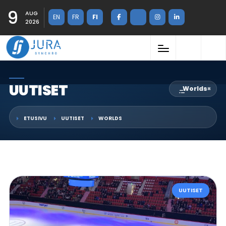
9
AUG
EN
FR
FI
2026
UUTISET
Worlds
×
ETUSIVU
UUTISET
WORLDS
UUTISET