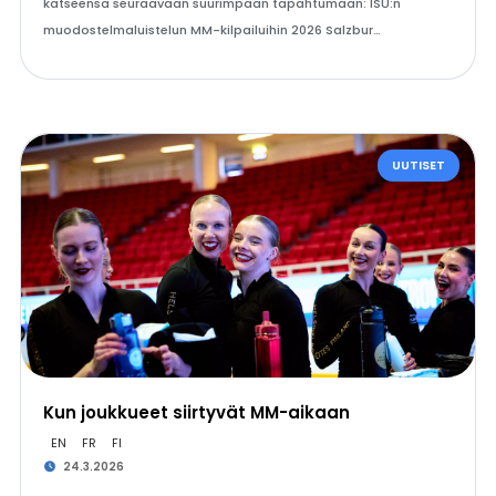
katseensa seuraavaan suurimpaan tapahtumaan: ISU:n
muodostelmaluistelun MM-kilpailuihin 2026 Salzbur…
UUTISET
Kun joukkueet siirtyvät MM-aikaan
EN
FR
FI
24.3.2026