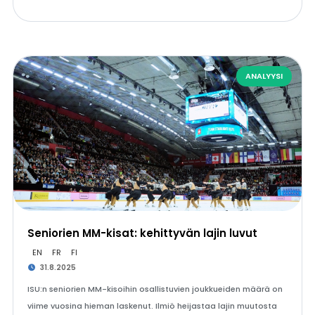
ANALYYSI
Seniorien MM-kisat: kehittyvän lajin luvut
EN
FR
FI
31.8.2025
ISU:n seniorien MM-kisoihin osallistuvien joukkueiden määrä on
viime vuosina hieman laskenut. Ilmiö heijastaa lajin muutosta