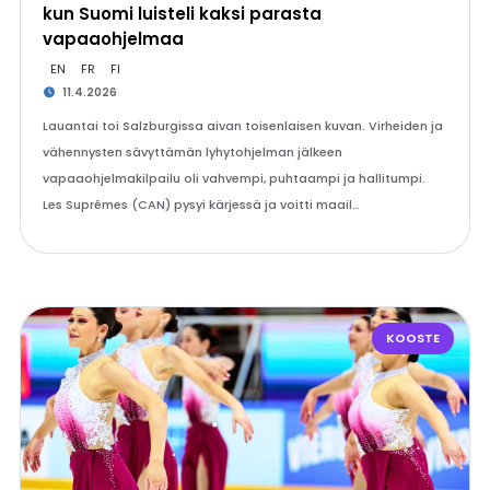
kun Suomi luisteli kaksi parasta
vapaaohjelmaa
EN
FR
FI
11.4.2026
Lauantai toi Salzburgissa aivan toisenlaisen kuvan. Virheiden ja
vähennysten sävyttämän lyhytohjelman jälkeen
vapaaohjelmakilpailu oli vahvempi, puhtaampi ja hallitumpi.
Les Suprêmes (CAN) pysyi kärjessä ja voitti maail…
KOOSTE