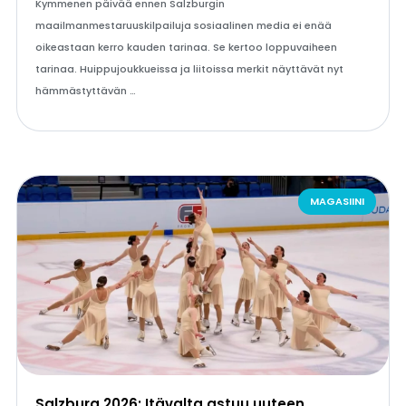
Kymmenen päivää ennen Salzburgin
maailmanmestaruuskilpailuja sosiaalinen media ei enää
oikeastaan kerro kauden tarinaa. Se kertoo loppuvaiheen
tarinaa. Huippujoukkueissa ja liitoissa merkit näyttävät nyt
hämmästyttävän …
MAGASIINI
Salzburg 2026: Itävalta astuu uuteen