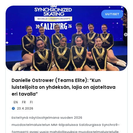
UUTISET
Danielle Ostrower (Teams Elite): ”Kun
luistelijoita on yhdeksän, lajia on ajateltava
eri tavalla”
EN
FR
FI
23.4.2026
Esiteltynä näytösohjelmana vuoden 2026
muodostelmaluistelun MM-kilpailuissa Salzburgissa Synchro9-
formaatti avasi uusia mahdollisuuksia muodostelmaluistelulle.