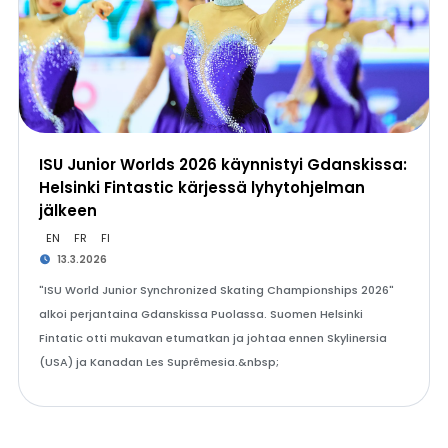
ISU Junior Worlds 2026 käynnistyi Gdanskissa:
Helsinki Fintastic kärjessä lyhytohjelman
jälkeen
EN
FR
FI
13.3.2026
"ISU World Junior Synchronized Skating Championships 2026"
alkoi perjantaina Gdanskissa Puolassa. Suomen Helsinki
Fintatic otti mukavan etumatkan ja johtaa ennen Skylinersia
(USA) ja Kanadan Les Suprêmesia.&nbsp;