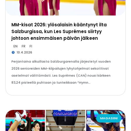
MM-kisat 2026: ylösalaisin kääntynyt ilta
Salzburgissa, kun Les Suprêmes siirtyy
johtoon ensimmäisen päivän jälkeen
EN
FR
FI
10.4.2026
Perjantaina alkuillasta Salzburgarenalla järjestetyt vuoden
2026 senioreiden MM-kilpailujen lyhytohjelmat sekoittivat
asetelmat välittömästi. Les Suprêmes (CAN) nousi kärkeen
83,24 pisteellä puhtaan ja tunteikkaan ”Hymn…
MAGASIINI