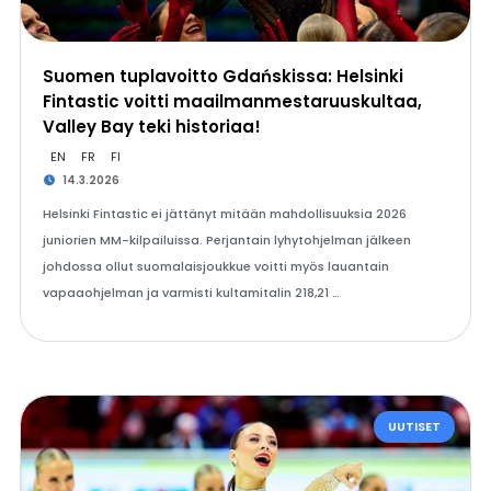
Suomen tuplavoitto Gdańskissa: Helsinki
Fintastic voitti maailmanmestaruuskultaa,
Valley Bay teki historiaa!
EN
FR
FI
14.3.2026
Helsinki Fintastic ei jättänyt mitään mahdollisuuksia 2026
juniorien MM-kilpailuissa. Perjantain lyhytohjelman jälkeen
johdossa ollut suomalaisjoukkue voitti myös lauantain
vapaaohjelman ja varmisti kultamitalin 218,21 …
UUTISET