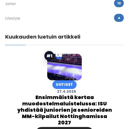
10
Junior
4
Lifestyle
Kuukauden luetuin artikkeli
#1
UUTISET
27.4.2026
Ensimmäistä kertaa
muodostelmaluistelussa: ISU
yhdistää juniorien ja senioreiden
MM-kilpailut Nottinghamissa
2027