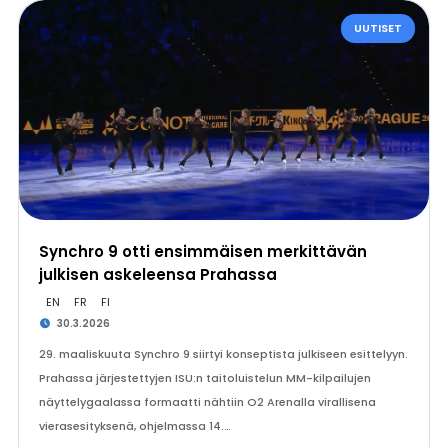
UUTISET
Synchro 9 otti ensimmäisen merkittävän
julkisen askeleensa Prahassa
EN
FR
FI
30.3.2026
29. maaliskuuta Synchro 9 siirtyi konseptista julkiseen esittelyyn.
Prahassa järjestettyjen ISU:n taitoluistelun MM-kilpailujen
näyttelygaalassa formaatti nähtiin O2 Arenalla virallisena
vierasesityksenä, ohjelmassa 14.…