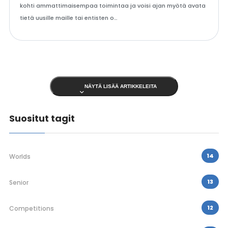
kohti ammattimaisempaa toimintaa ja voisi ajan myötä avata
tietä uusille maille tai entisten o…
NÄYTÄ LISÄÄ ARTIKKELEITA
Suositut tagit
14
Worlds
13
Senior
12
Competitions