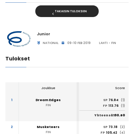
TAKAISIN TULOKSIIN
Junior
NATIONAL
09-10 FEB 2019
LAHTI - FIN
Tulokset
Joukkue
Score
1
Dream Edges
76.84
SP
(1)
FIN
113.76
FP
(1)
190.60
Yhteensä
2
Musketeers
73.18
SP
(2)
FIN
105.42
FP
(4)