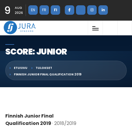
9
AUG
EN
FR
FI
2026
SCORE: JUNIOR
ETUSIVU
TULOKSET
FINNISH JUNIOR FINAL QUALIFICATION 2019
Finnish Junior Final
Qualification 2019
· 2018/2019