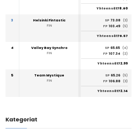
178.60
Yhteensä
3
Helsinki Fintastic
73.08
SP
(3)
FIN
103.49
FP
(5)
176.57
Yhteensä
4
Valley Bay Synchro
65.65
SP
(4)
FIN
107.34
FP
(2)
172.99
Yhteensä
5
Team Mystique
65.26
SP
(5)
FIN
106.88
FP
(3)
172.14
Yhteensä
Kategoriat