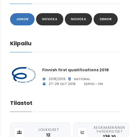
JUNIOR
NOVICE A
NOVICE A
SENIOR
Kilpailu
Finnish first qualifications 2018
2018/2019
NATIONAL
27-28 OCT 2018
ESPOO - FIN
Tilastot
KESKIMÄÄRÄINEN
JOUKKUEET
YHTEISPISTEET
12
136.10