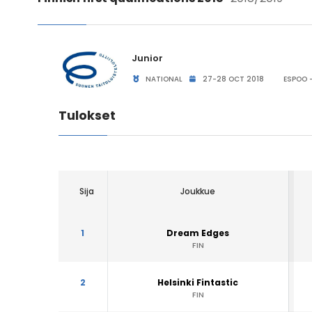
Junior
NATIONAL
27-28 OCT 2018
ESPOO -
Tulokset
Sija
Joukkue
1
Dream Edges
FIN
2
Helsinki Fintastic
FIN