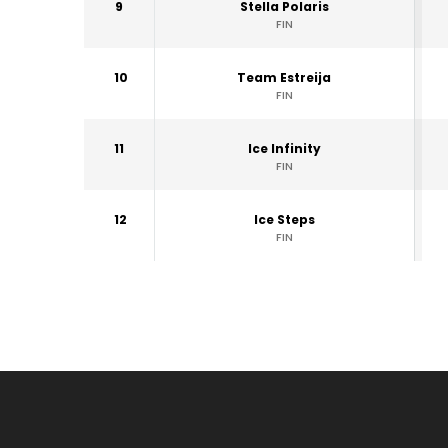
9
Stella Polaris
FIN
10
Team Estreija
FIN
11
Ice Infinity
FIN
12
Ice Steps
FIN