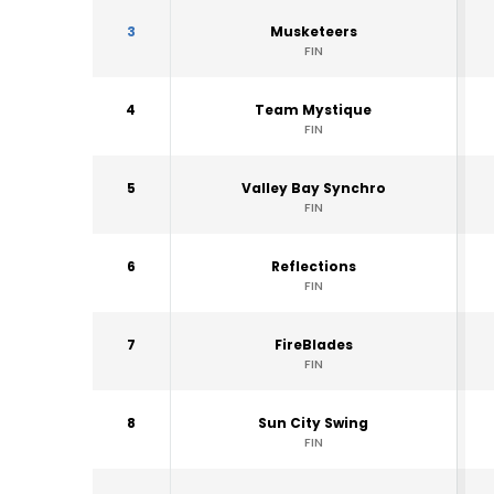
3
Musketeers
FIN
4
Team Mystique
FIN
5
Valley Bay Synchro
FIN
6
Reflections
FIN
7
FireBlades
FIN
8
Sun City Swing
FIN