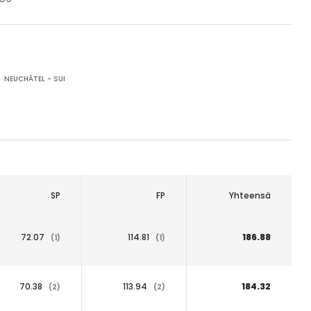
NEUCHÂTEL - SUI
SP
FP
Yhteensä
72.07
114.81
186.88
(1)
(1)
70.38
113.94
184.32
(2)
(2)