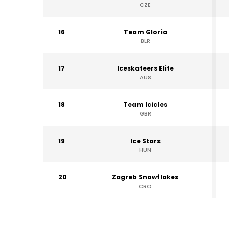
CZE
16
Team Gloria
BLR
17
Iceskateers Elite
AUS
18
Team Icicles
GBR
19
Ice Stars
HUN
20
Zagreb Snowflakes
CRO