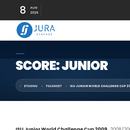
8
AUG
2026
SCORE: JUNIOR
ETUSIVU
TULOKSET
ISU JUNIOR WORLD CHALLENGE CUP 2
ISU Junior World Challenge Cup 2009
· 2008/2