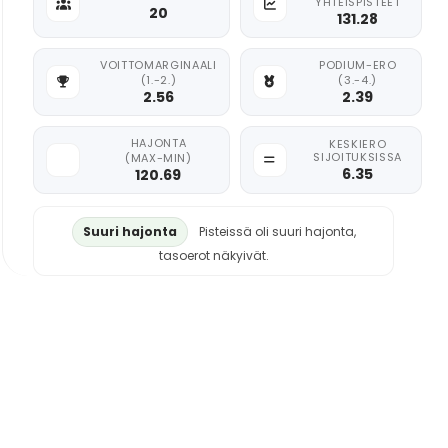
YHTEISPISTEET
20
131.28
VOITTOMARGINAALI
PODIUM-ERO
(1.-2.)
(3.-4.)
2.56
2.39
HAJONTA
KESKIERO
SIJOITUKSISSA
(MAX-MIN)
6.35
120.69
Suuri hajonta
Pisteissä oli suuri hajonta,
tasoerot näkyivät.