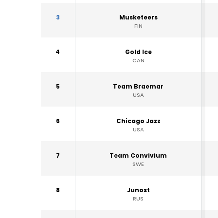
3
Musketeers
FIN
4
Gold Ice
CAN
5
Team Braemar
USA
6
Chicago Jazz
USA
7
Team Convivium
SWE
8
Junost
RUS