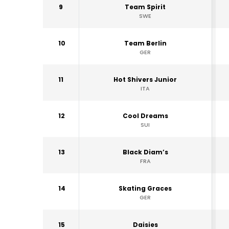
9
Team Spirit
SWE
10
Team Berlin
GER
11
Hot Shivers Junior
ITA
12
Cool Dreams
SUI
13
Black Diam’s
FRA
14
Skating Graces
GER
15
Daisies