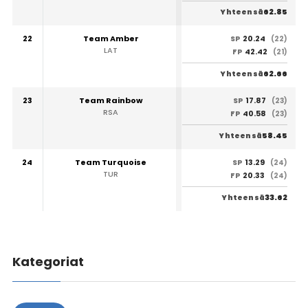
62.85
Yhteensä
22
Team Amber
20.24
SP
(22)
LAT
42.42
FP
(21)
62.66
Yhteensä
23
Team Rainbow
17.87
SP
(23)
RSA
40.58
FP
(23)
58.45
Yhteensä
24
Team Turquoise
13.29
SP
(24)
TUR
20.33
FP
(24)
33.62
Yhteensä
Kategoriat