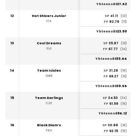
127.52
Yhteensä
12
Hot Shivers Junior
41.11
SP
(12)
ITA
82.79
FP
(11)
123.90
Yhteensä
13
Cool Dreams
35.87
SP
(13)
SUI
67.77
FP
(14)
103.64
Yhteensä
14
Team Icicles
31.28
SP
(15)
GBR
69.27
FP
(13)
100.55
Yhteensä
15
Team Darlings
34.53
SP
(14)
CZE
61.59
FP
(16)
96.12
Yhteensä
16
Black Diam’s
30.88
SP
(16)
FRA
62.15
FP
(15)