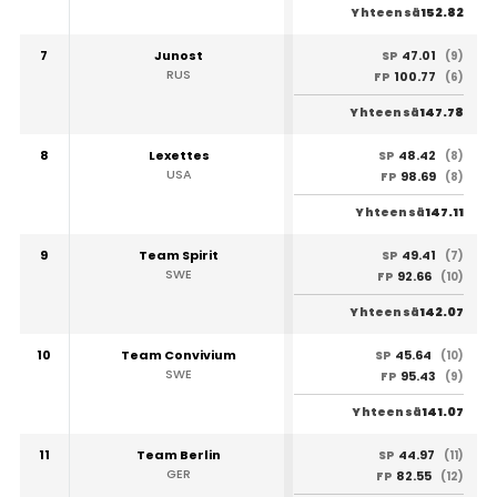
152.82
Yhteensä
7
Junost
47.01
SP
(9)
RUS
100.77
FP
(6)
147.78
Yhteensä
8
Lexettes
48.42
SP
(8)
USA
98.69
FP
(8)
147.11
Yhteensä
9
Team Spirit
49.41
SP
(7)
SWE
92.66
FP
(10)
142.07
Yhteensä
10
Team Convivium
45.64
SP
(10)
SWE
95.43
FP
(9)
141.07
Yhteensä
11
Team Berlin
44.97
SP
(11)
GER
82.55
FP
(12)