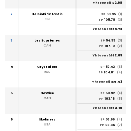
172.98
Yhteensä
2
Helsinki Fintastic
60.95
SP
(1)
FIN
105.78
FP
(3)
166.73
Yhteensä
3
Les Suprêmes
54.99
SP
(3)
CAN
107.10
FP
(2)
162.09
Yhteensä
4
Crystal Ice
52.42
SP
(5)
RUS
104.01
FP
(4)
156.43
Yhteensä
5
Nexxice
50.92
SP
(6)
CAN
103.18
FP
(5)
154.10
Yhteensä
6
Skyliners
53.96
SP
(4)
USA
98.86
FP
(7)