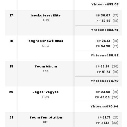
93.03
Yhteensä
17
Iceskateers Elite
30.07
SP
(17)
AUS
52.69
FP
(18)
82.76
Yhteensä
18
Zagreb Snowflakes
26.14
SP
(18)
CRO
54.38
FP
(17)
80.52
Yhteensä
19
Team Mirum
22.97
SP
(20)
ESP
51.73
FP
(19)
74.70
Yhteensä
20
Jeges-vegyes
24.58
SP
(19)
HUN
46.06
FP
(20)
70.64
Yhteensä
21
Team Temptation
21.71
SP
(21)
BEL
41.14
FP
(22)