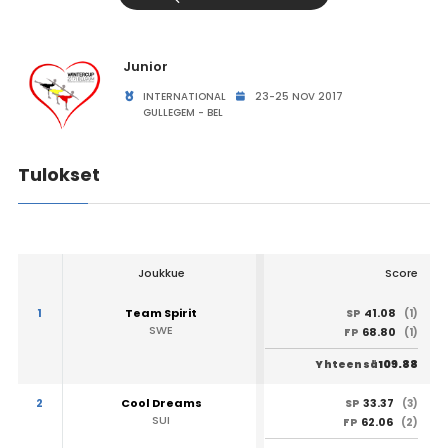
Junior
INTERNATIONAL
23-25 NOV 2017
GULLEGEM - BEL
Tulokset
Joukkue
Score
1
Team Spirit
41.08
SP
(1)
SWE
68.80
FP
(1)
109.88
Yhteensä
2
Cool Dreams
33.37
SP
(3)
SUI
62.06
FP
(2)