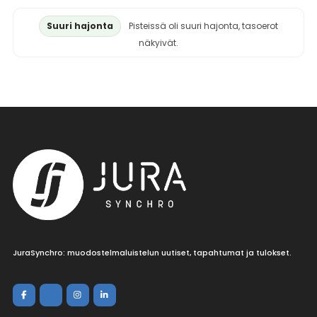
Suuri hajonta
Pisteissä oli suuri hajonta, tasoerot
näkyivät.
JuraSynchro: muodostelmaluistelun uutiset, tapahtumat ja tulokset.