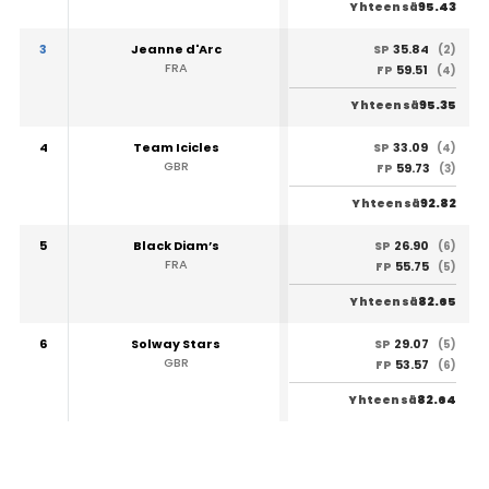
95.43
Yhteensä
3
Jeanne d'Arc
35.84
SP
(2)
FRA
59.51
FP
(4)
95.35
Yhteensä
4
Team Icicles
33.09
SP
(4)
GBR
59.73
FP
(3)
92.82
Yhteensä
5
Black Diam’s
26.90
SP
(6)
FRA
55.75
FP
(5)
82.65
Yhteensä
6
Solway Stars
29.07
SP
(5)
GBR
53.57
FP
(6)
82.64
Yhteensä