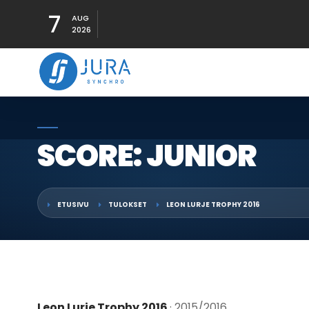
7
AUG
2026
SCORE: JUNIOR
ETUSIVU
TULOKSET
LEON LURJE TROPHY 2016
Leon Lurje Trophy 2016
· 2015/2016