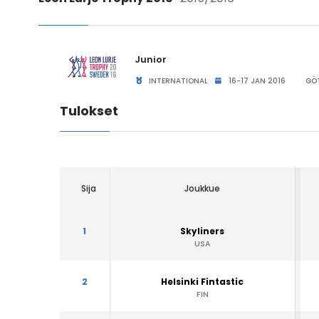
Junior
INTERNATIONAL
16-17 JAN 2016
GÖT
Tulokset
Sija
Joukkue
1
Skyliners
USA
2
Helsinki Fintastic
FIN