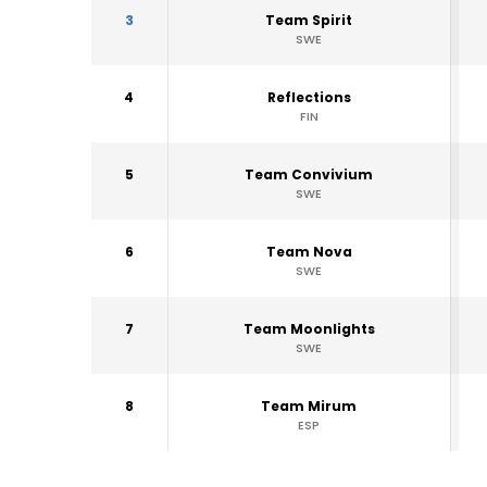
3
Team Spirit
SWE
4
Reflections
FIN
5
Team Convivium
SWE
6
Team Nova
SWE
7
Team Moonlights
SWE
8
Team Mirum
ESP