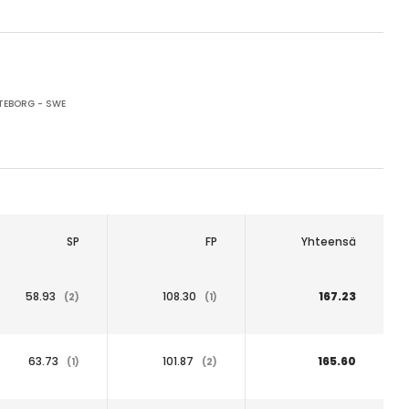
EBORG - SWE
SP
FP
Yhteensä
58.93
108.30
167.23
(2)
(1)
63.73
101.87
165.60
(1)
(2)