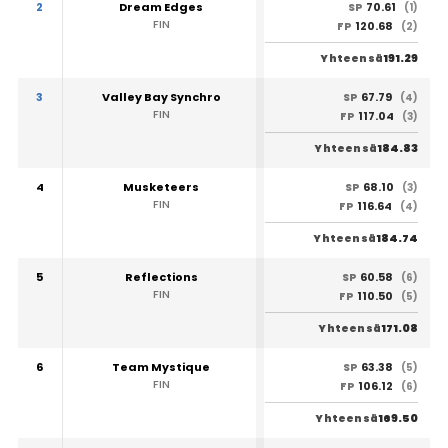
2
Dream Edges
70.61
SP
(1)
FIN
120.68
FP
(2)
191.29
Yhteensä
3
Valley Bay Synchro
67.79
SP
(4)
FIN
117.04
FP
(3)
184.83
Yhteensä
4
Musketeers
68.10
SP
(3)
FIN
116.64
FP
(4)
184.74
Yhteensä
5
Reflections
60.58
SP
(6)
FIN
110.50
FP
(5)
171.08
Yhteensä
6
Team Mystique
63.38
SP
(5)
FIN
106.12
FP
(6)
169.50
Yhteensä