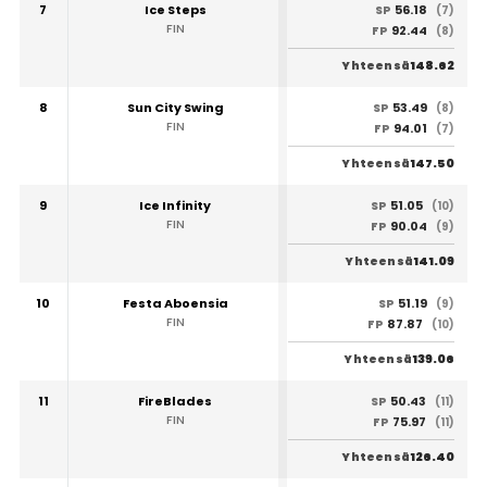
7
Ice Steps
56.18
SP
(7)
FIN
92.44
FP
(8)
148.62
Yhteensä
8
Sun City Swing
53.49
SP
(8)
FIN
94.01
FP
(7)
147.50
Yhteensä
9
Ice Infinity
51.05
SP
(10)
FIN
90.04
FP
(9)
141.09
Yhteensä
10
Festa Aboensia
51.19
SP
(9)
FIN
87.87
FP
(10)
139.06
Yhteensä
11
FireBlades
50.43
SP
(11)
FIN
75.97
FP
(11)
126.40
Yhteensä