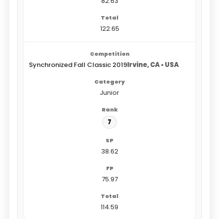
82.63
122.65
Synchronized Fall Classic 2019
Irvine, CA • USA
Junior
7
38.62
75.97
114.59