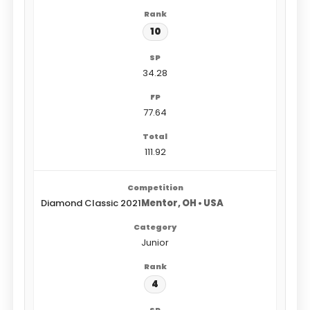
10
34.28
77.64
111.92
Diamond Classic 2021
Mentor, OH • USA
Junior
4