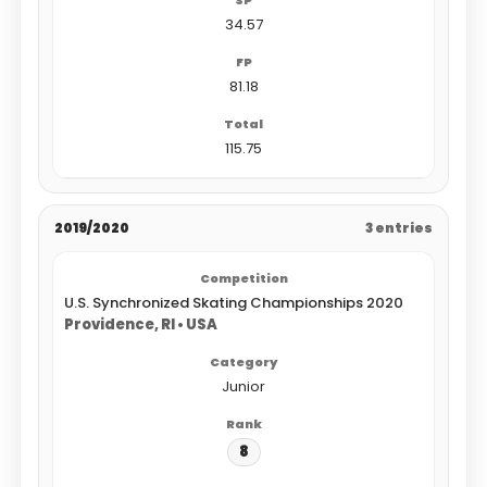
34.57
81.18
115.75
2019/2020
3 entries
U.S. Synchronized Skating Championships 2020
Providence, RI • USA
Junior
8