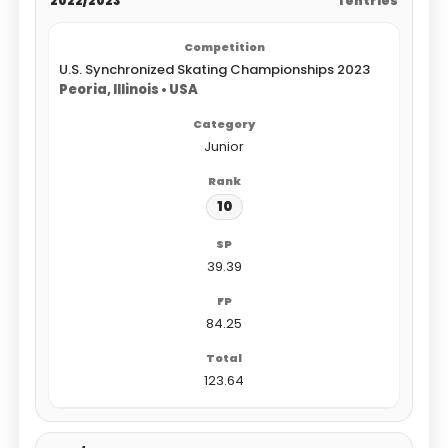
2022/2023
1 entries
U.S. Synchronized Skating Championships 2023
Peoria, Illinois • USA
Junior
10
39.39
84.25
123.64